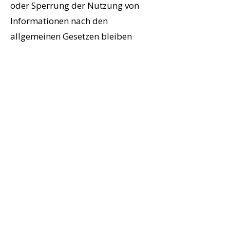
oder Sperrung der Nutzung von
Informationen nach den
allgemeinen Gesetzen bleiben
hiervon unberührt.
Haftung für Links
Unser Angebot enthält Links zu
externen Websites Dritter, auf
deren Inhalte wir keinen Einfluss
haben. Deshalb können wir für
diese fremden Inhalte auch keine
Gewähr übernehmen. Für die
Inhalte der verlinkten Seiten ist
stets der jeweilige Anbieter oder
Betreiber der Seiten verantwortlich.